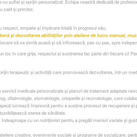
e cu suflet și sprijin personalizat. Echipa noastră dedicată de profesioni
u cald și primitor.
u respect, empatie și implicare totală în progresul său.
eră și dezvoltarea abilităților prin ateliere de lucru manual, muzi
iecare să se simtă acasă și să înflorească, pas cu pas, spre indepen
 loc în care grija, respectul și susținerea fac parte din fiecare zi! Pe
rijin terapeutic și activități care promovează dezvoltarea, într-un mediu
e servicii medicale personalizate și planuri de tratament adaptate nevoi
olog, oftalmologie, stomatologie, ortopedie și reumatologie, care colabo
erapeuți lucrează împreună pentru a susține procesul de recuperare și p
îmbunătățească starea de sănătate.
ă îndeaproape cu un nutriționist pentru a pregăti meniuri variate și gus
 ateliere creative, evenimente sociale și programe de socializare, pentru