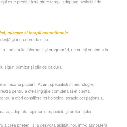
ști este pregătită să ofere terapii adaptate, activități de
că, mișcare și terapii ocupaționale.
dență și încredere de sine.
ntru mai multe informații și programări, ne puteți contacta la
 sigur, primitor și plin de căldură.
lor fiecărui pacient. Avem specialiști în neurologie,
rează pentru a oferi îngrijire completă și eficientă.
entru a oferi consiliere psihologică, terapie ocupațională,
toase, adaptate regimurilor speciale și preferințelor
 a crea prietenii și a dezvolta abilități noi, într-o atmosferă