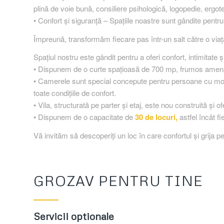
plină de voie bună, consiliere psihologică, logopedie, ergot
• Confort și siguranță – Spațiile noastre sunt gândite pentru
Împreună, transformăm fiecare pas într-un salt către o via
Spațiul nostru este gândit pentru a oferi confort, intimitate 
• Dispunem de o curte spațioasă de 700 mp, frumos amenajată
• Camerele sunt special concepute pentru persoane cu mobilit
toate condițiile de confort.
• Vila, structurată pe parter și etaj, este nou construită și 
• Dispunem de o capacitate de
30 de locuri,
astfel încât f
Vă invităm să descoperiți un loc în care confortul și grij
GROZAV PENTRU TINE
Servicii optionale