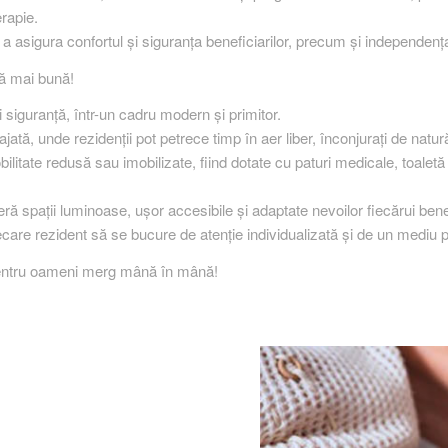
erapie.
 a asigura confortul și siguranța beneficiarilor, precum și independența 
ță mai bună!
și siguranță, într-un cadru modern și primitor.
, unde rezidenții pot petrece timp în aer liber, înconjurați de natur
ate redusă sau imobilizate, fiind dotate cu paturi medicale, toaletă pr
oferă spații luminoase, ușor accesibile și adaptate nevoilor fiecărui bene
iecare rezident să se bucure de atenție individualizată și de un mediu
a pentru oameni merg mână în mână!