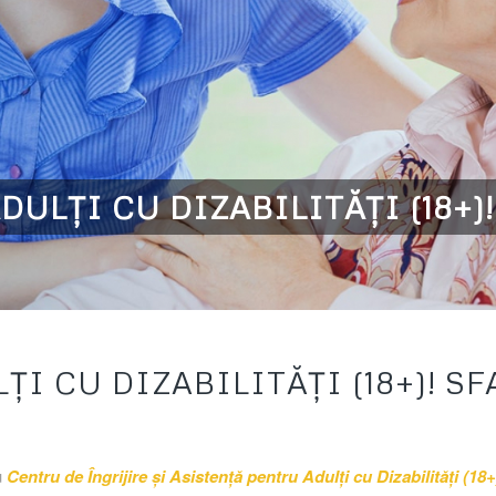
ULȚI CU DIZABILITĂȚI (18+)
I CU DIZABILITĂȚI (18+)! S
u
Centru de Îngrijire și Asistență pentru Adulți cu Dizabilități (18+