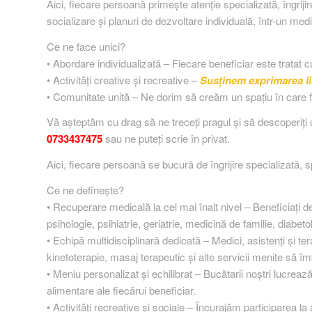
Aici, fiecare persoană primește atenție specializată, îngrijir
socializare și planuri de dezvoltare individuală, într-un medi
Ce ne face unici?
• Abordare individualizată – Fiecare beneficiar este tratat c
• Activități creative și recreative –
Susținem exprimarea lib
• Comunitate unită – Ne dorim să creăm un spațiu în care f
Vă așteptăm cu drag să ne treceți pragul și să descoperiți un
0733437475
sau ne puteți scrie în privat.
Aici, fiecare persoană se bucură de îngrijire specializată, sp
Ce ne definește?
• Recuperare medicală la cel mai înalt nivel – Beneficiați d
psihologie, psihiatrie, geriatrie, medicină de familie, diabet
• Echipă multidisciplinară dedicată – Medici, asistenți și t
kinetoterapie, masaj terapeutic și alte servicii menite să 
• Meniu personalizat și echilibrat – Bucătarii noștri lucreaz
alimentare ale fiecărui beneficiar.
• Activități recreative și sociale – Încurajăm participarea la